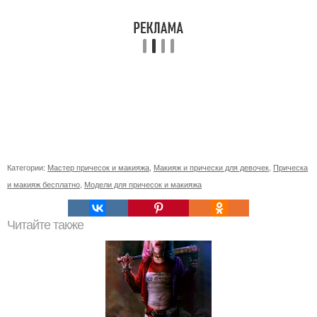
Категории:
Мастер причесок и макияжа
,
Макияж и прически для девочек
,
Прическа
и макияж бесплатно
,
Модели для причесок и макияжа
Читайте также