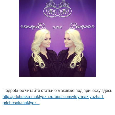
Подробнее читайте статьи о макияже под прическу здесь
http://pricheska-makiyazh.ru-best.com/vidy-makiyazha-i-
prichesok/makiyaz...