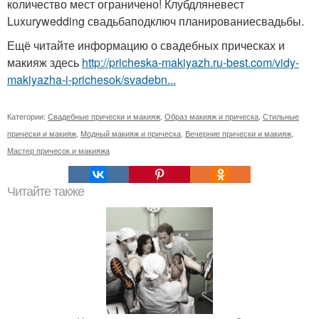
количество мест ограничено! Клубдляневест
Luxurywedding свадьбаподключ планированиесвадьбы.
Ещё читайте информацию о свадебных прическах и
макияж здесь
http://pricheska-makiyazh.ru-best.com/vidy-
makiyazha-i-prichesok/svadebn...
Категории:
Свадебные прически и макияж
,
Образ макияж и прическа
,
Стильные
прически и макияж
,
Модный макияж и прическа
,
Вечерние прически и макияж
,
Мастер причесок и макияжа
Читайте также