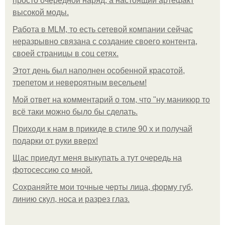
просто очередной наряд, а настоящий артефакт
высокой моды.
Работа в MLM, то есть сетевой компании сейчас
неразрывно связана с создание своего контента,
своей страницы в соц сетях.
Этот день был наполнен особенной красотой,
трепетом и невероятным весельем!
Мой ответ на комментарий о том, что "ну маникюр то
всё таки можно было бы сделать.
Приходи к нам в прикиде в стиле 90 х и получай
подарки от руки вверх!
Щас приедут меня выкупать а тут очередь на
фотосессию со мной.
Сохраняйте мои точные черты лица, форму губ,
линию скул, носа и разрез глаз.