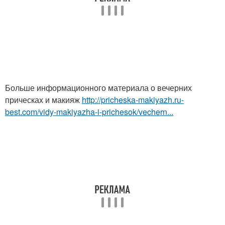
Больше информационного материала о вечерних
прическах и макияж
http://pricheska-makiyazh.ru-
best.com/vidy-makiyazha-i-prichesok/vechern...