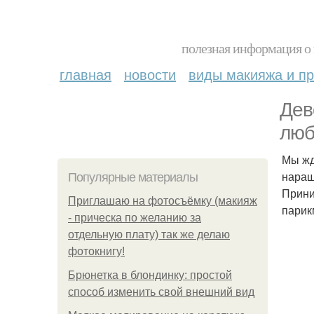
полезная информация о 
главная
новости
виды макияжа и пр
Дев
люб
Мы жд
наращ
Популярные материалы
Прини
Приглашаю на фотосъёмку (макияж
парик
- прическа по желанию за
отдельную плату) так же делаю
фотокнигу!
Брюнетка в блондинку: простой
способ изменить свой внешний вид