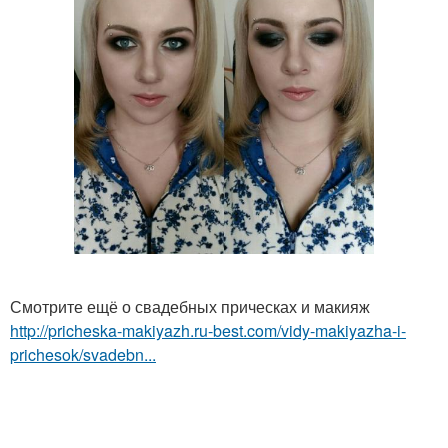
Смотрите ещё о свадебных прическах и макияж
http://pricheska-makiyazh.ru-best.com/vidy-makiyazha-i-
prichesok/svadebn...