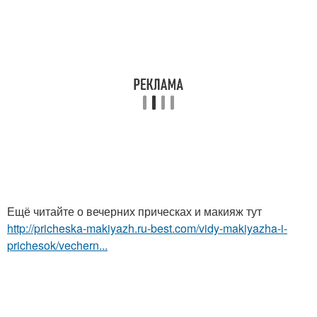
Ещё читайте о вечерних прическах и макияж тут
http://pricheska-makiyazh.ru-best.com/vidy-makiyazha-i-
prichesok/vechern...