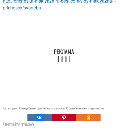
http://pricheska-makiyazh.ru-best.com/vidy-makiyazha-i-
prichesok/svadebn...
Категории:
Свадебные прически и макияж
,
Образ макияж и прическа
Читайте также