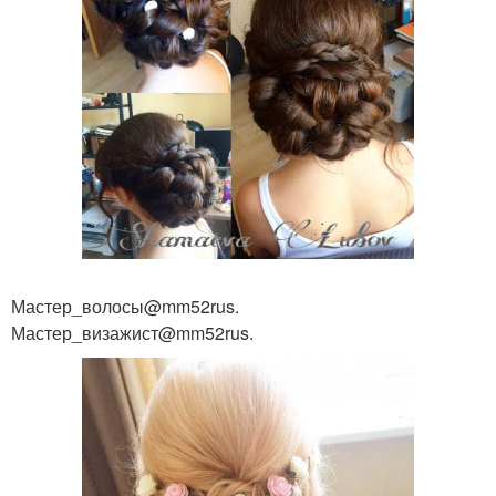
Мастер_волосы@mm52rus.
Мастер_визажист@mm52rus.