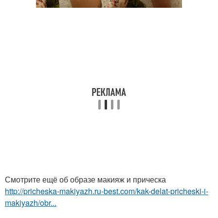
Смотрите ещё об образе макияж и прическа
http://pricheska-makiyazh.ru-best.com/kak-delat-pricheski-i-
makiyazh/obr...