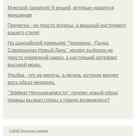
Мужской гардероб: 6 вещей, которые нравятся
женщинам
Прическа - не просто волосы, а мощный инструмент
вашего стиля!
На шанхайской премьере "Человека - Паука:
Совершенно Новый День" зендея выбрала не
просто очередной наряд, а настоящий артефакт
высокой моды.
Улыбка - это не мелочь, а деталь, которая меняет
весь образ человека.
"Эффект Неузнаваемости": почему новый образ
певицы вызвал споры о гранях возможного?
© 2026 Прическа и макияж