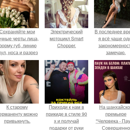
Сохраняйте мои
Электрический
В последнее вр
очные черты лица,
мотоцикл Smart
я всё чаще од
форму губ, линию
Chopper.
закономернос
кул, носа и разрез
замечаю.
глаз.
К старому
Приходи к нам в
На шанхайско
ерманенту можно
прикиде в стиле 90
премьере
привыкнуть.
х и получай
"Человека - Пау
подарки от руки
Совершенно