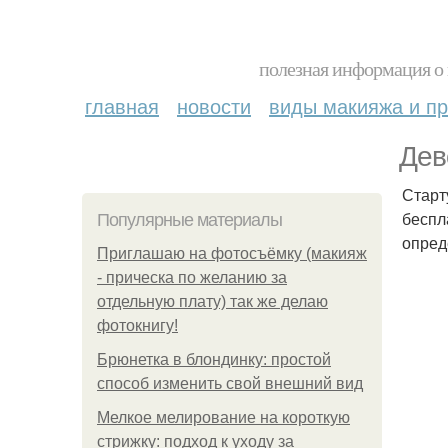
полезная информация о 
главная
новости
виды макияжа и пр
Дев
Старт
беспл
Популярные материалы
опред
Приглашаю на фотосъёмку (макияж
- прическа по желанию за
отдельную плату) так же делаю
фотокнигу!
Брюнетка в блондинку: простой
способ изменить свой внешний вид
Мелкое мелирование на короткую
стрижку: подход к уходу за