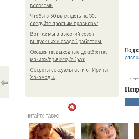
волосами
Чтобы в 50 выглядеть на 30,
следуйте простым правилам:
Вот так мы в высокий сезон
выпускных и свадеб работаем.
Подро
Окошки на выходные декабря на
priche
макияж/прическу/образ:
Секреты сексуальности от Ирины
Хакамады.
⇦
Категори
Понр
Читайте также