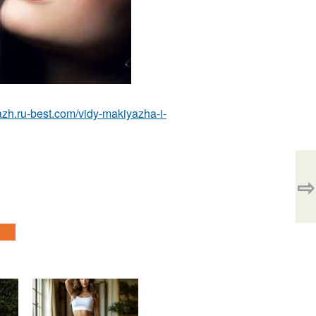
azh.ru-best.com/vidy-makiyazha-i-
⇨