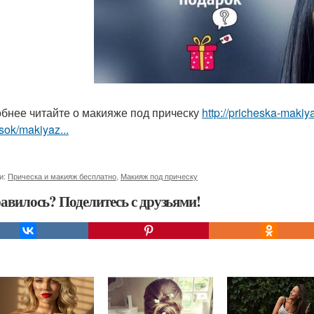
бнее читайте о макияже под прическу
http://pricheska-makiy
sok/makiyaz...
и:
Прическа и макияж бесплатно
,
Макияж под прическу
авилось? Поделитесь с друзьями!