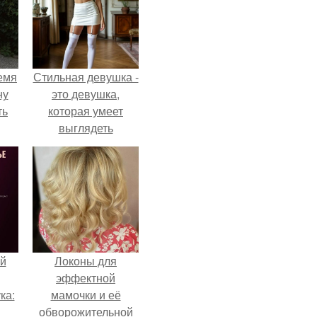
емя
Стильная девушка -
ну
это девушка,
ть
которая умеет
выглядеть
привлекательно и
элегантно в любои
ситуации.
й
Локоны для
эффектной
ка:
мамочки и её
обворожительной