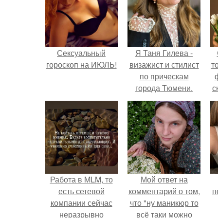
Сексуальный
Я Таня Гилева -
гороскоп на ИЮЛЬ!
визажист и стилист
т
по прическам
города Тюмени.
с
Работа в MLM, то
Мой ответ на
есть сетевой
комментарий о том,
п
компании сейчас
что "ну маникюр то
неразрывно
всё таки можно