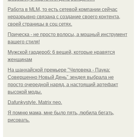
Работа в MLM, то есть сетевой компании сейчас
неразрывно связана с создание своего контента,
своей страницы в соц сетях.
Прическа - не просто волосы, а мощный инструмент
вашего стиля!
Мужской гардероб: 6 вещей, которые нравятся
женщинам
На шанхайской премьере "Человека - Паука:
Совершенно Новый День" зендея выбрала не
просто очередной наряд, а настоящий артефакт
высокой моды.
Dafunkystyle. Matrix neo.
Я помню мама, мне было пять, любила бегать,
рисовать.