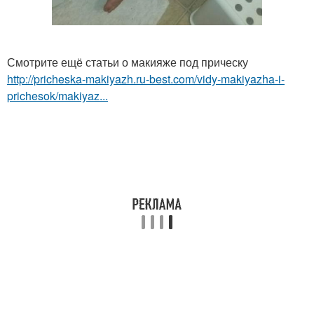
Смотрите ещё статьи о макияже под прическу
http://pricheska-makiyazh.ru-best.com/vidy-makiyazha-i-
prichesok/makiyaz...