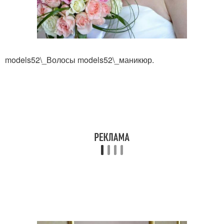
models52\_Волосы models52\_маникюр.