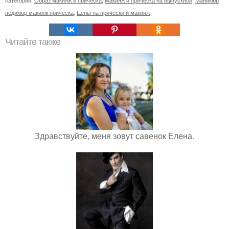
Категории:
Образ макияж и прическа
,
Макияж и прическа на выпускной
,
Маникюр
педикюр макияж прическа
,
Цены на прически и макияж
Читайте также
Здравствуйте, меня зовут савенок Елена.