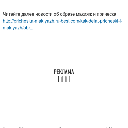
Читайте далее новости об образе макияж и прическа
http://pricheska-makiyazh.ru-best.com/kak-delat-pricheski-i-
makiyazh/obr...