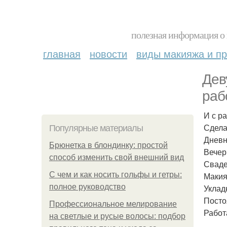
полезная информация о 
главная
новости
виды макияжа и пр
Дев
раб
И с р
Сдела
Популярные материалы
Дневн
Брюнетка в блондинку: простой
Вечер
способ изменить свой внешний вид
Сваде
С чем и как носить гольфы и гетры:
Макия
полное руководство
Уклад
Посто
Профессиональное мелирование
Работ
на светлые и русые волосы: подбор