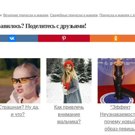
и:
Вечерние прически и макияж
,
Свадебные прически и макияж
,
Прическа и макияж с 
авилось? Поделитесь с друзьями!
Страшная? Ну да,
Как привлечь
"Эффект
и что?
внимание
Неузнаваемост
мальчика?
почему новы
образ певиц