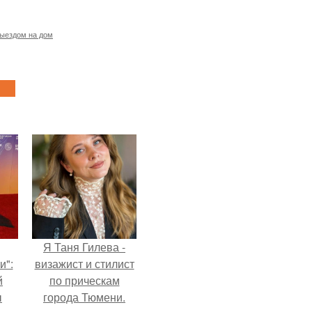
выездом на дом
Я Таня Гилева -
и":
визажист и стилист
й
по прическам
ы
города Тюмени.