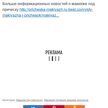
Больше информационных новостей о макияже под
прическу
http://pricheska-makiyazh.ru-best.com/vidy-
makiyazha-i-prichesok/makiyaz...
Категории:
Макияж под прическу
,
Маникюр педикюр макияж прическа