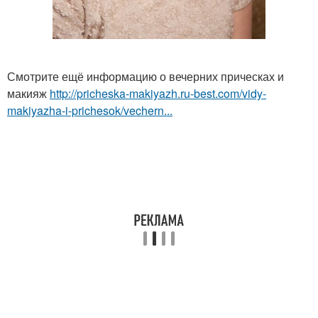
Смотрите ещё информацию о вечерних прическах и
макияж
http://pricheska-makiyazh.ru-best.com/vidy-
makiyazha-i-prichesok/vechern...