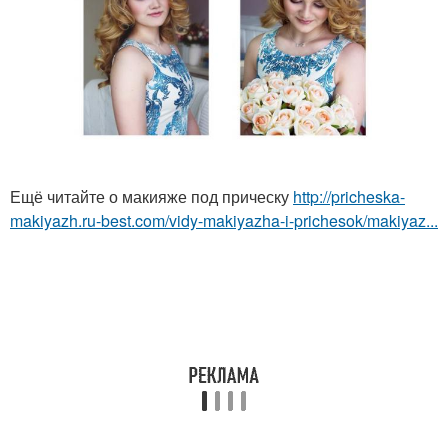
Ещё читайте о макияже под прическу
http://pricheska-
makiyazh.ru-best.com/vidy-makiyazha-i-prichesok/makiyaz...