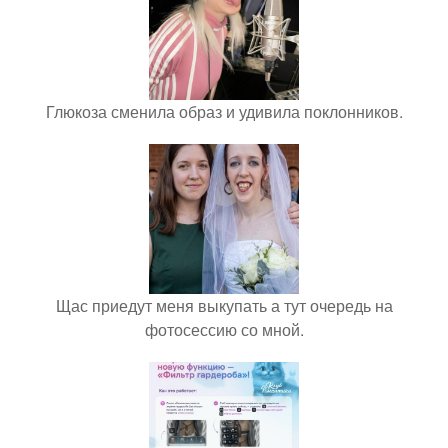
Глюкоза сменила образ и удивила поклонников.
Щас приедут меня выкупать а тут очередь на
фотосессию со мной.