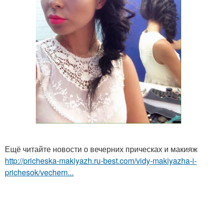
Ещё читайте новости о вечерних прическах и макияж
http://pricheska-makiyazh.ru-best.com/vidy-makiyazha-i-
prichesok/vechern...