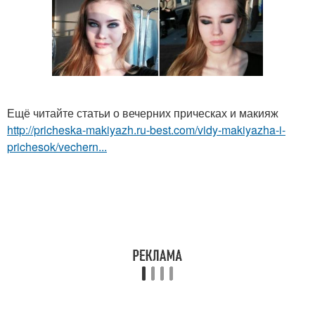
Ещё читайте статьи о вечерних прическах и макияж
http://pricheska-makiyazh.ru-best.com/vidy-makiyazha-i-
prichesok/vechern...