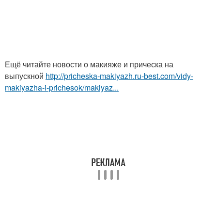
Ещё читайте новости о макияже и прическа на
выпускной
http://pricheska-makiyazh.ru-best.com/vidy-
makiyazha-i-prichesok/makiyaz...