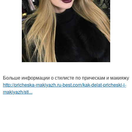
Больше информации о стилисте по прическам и макияжу
http://pricheska-makiyazh.ru-best.com/kak-delat-pricheski-i-
makiyazh/sti...