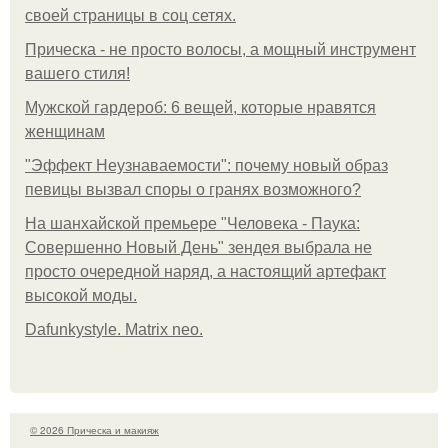
своей страницы в соц сетях.
Прическа - не просто волосы, а мощный инструмент
вашего стиля!
Мужской гардероб: 6 вещей, которые нравятся
женщинам
"Эффект Неузнаваемости": почему новый образ
певицы вызвал споры о гранях возможного?
На шанхайской премьере "Человека - Паука:
Совершенно Новый День" зендея выбрала не
просто очередной наряд, а настоящий артефакт
высокой моды.
Dafunkystyle. Matrix neo.
© 2026 Прическа и макияж