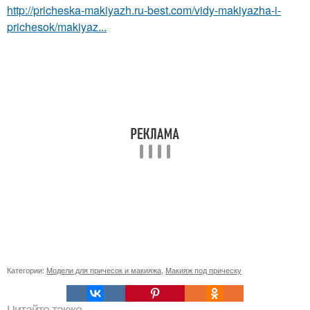
http://pricheska-makiyazh.ru-best.com/vidy-makiyazha-i-
prichesok/makiyaz...
Категории:
Модели для причесок и макияжа
,
Макияж под прическу
Читайте также