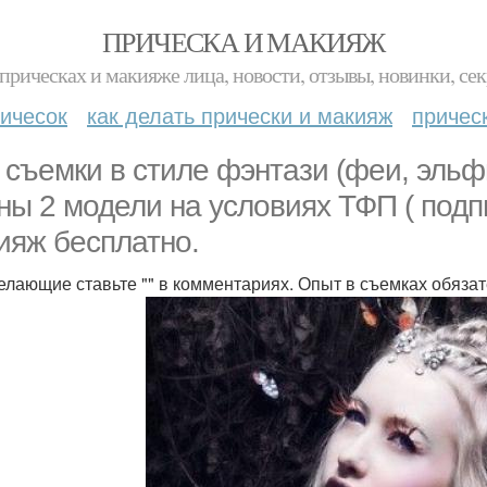
ПРИЧЕСКА И МАКИЯЖ
прическах и макияже лица, новости, отзывы, новинки, сек
ичесок
как делать прически и макияж
причес
 съемки в стиле фэнтази (феи, эльф
ны 2 модели на условиях ТФП ( подп
ияж бесплатно.
елающие ставьте "" в комментариях. Опыт в съемках обяза