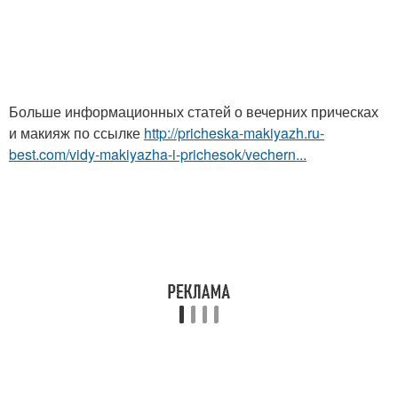
Больше информационных статей о вечерних прическах
и макияж по ссылке
http://pricheska-makiyazh.ru-
best.com/vidy-makiyazha-i-prichesok/vechern...