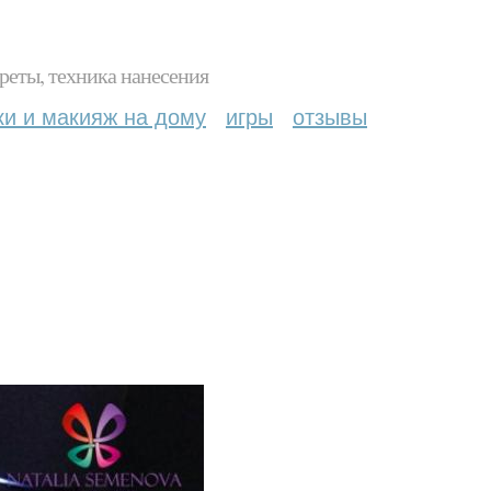
реты, техника нанесения
ки и макияж на дому
игры
отзывы