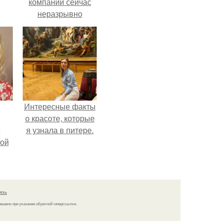
компании сейчас
неразрывно
связана с создание
своего контента,
своей страницы в
соц сетях.
Интересные факты
о красоте, которые
ё
я узнала в питере.
ой
язь
решено при указании обратной гиперссылки.