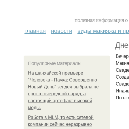
полезная информация о 
главная
новости
виды макияжа и пр
Дне
Вечер
Макия
Популярные материалы
Сваде
На шанхайской премьере
Созда
"Человека - Паука: Совершенно
Сваде
Новый День" зендея выбрала не
Индив
просто очередной наряд, а
По вс
настоящий артефакт высокой
моды.
Работа в MLM, то есть сетевой
компании сейчас неразрывно