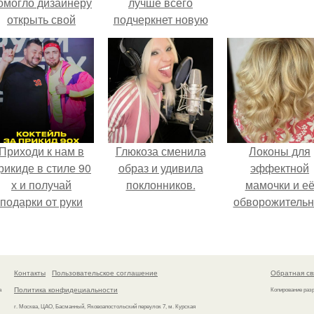
омогло дизайнеру
лучше всего
открыть свой
подчеркнет новую
бренд.
модную стрижку?
Приходи к нам в
Глюкоза сменила
Локоны для
рикиде в стиле 90
образ и удивила
эффектной
х и получай
поклонников.
мамочки и е
подарки от руки
обворожительн
вверх!
дочурки.
Контакты
Пользовательское соглашение
Обратная св
Политика конфидециальности
а
Копирование раз
г. Москва, ЦАО, Басманный, Яковоапостольский переулок 7, м. Курская