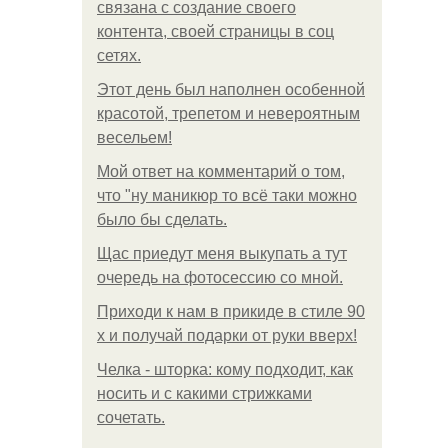
связана с создание своего
контента, своей страницы в соц
сетях.
Этот день был наполнен особенной
красотой, трепетом и невероятным
весельем!
Мой ответ на комментарий о том,
что "ну маникюр то всё таки можно
было бы сделать.
Щас приедут меня выкупать а тут
очередь на фотосессию со мной.
Приходи к нам в прикиде в стиле 90
х и получай подарки от руки вверх!
Челка - шторка: кому подходит, как
носить и с какими стрижками
сочетать.