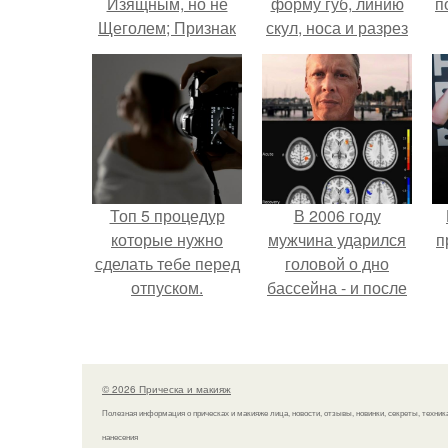
Изящным, но не
форму губ, линию
п
Щеголем; Признак
скул, носа и разрез
Изящества -
глаз.
Приличие, а
Признак
Щегольства -
Излишество" -
Сократ.
Топ 5 процедур
В 2006 году
которые нужно
мужчина ударился
п
сделать тебе перед
головой о дно
отпуском.
бассейна - и после
этого его жизнь
изменилась самым
странным образом.
© 2026 Прическа и макияж
Полезная информация о прическах и макияже лица, новости, отзывы, новинки, секреты, техник
нанесения