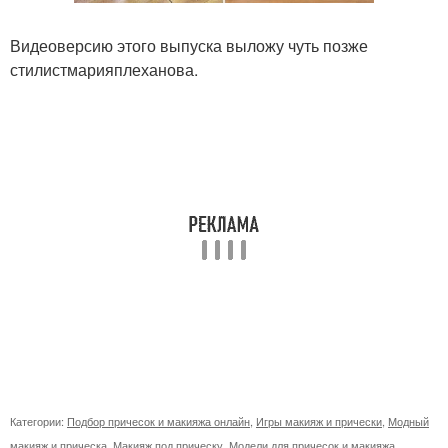
Видеоверсию этого выпуска выложу чуть позже
стилистмарияплеханова.
Категории:
Подбор причесок и макияжа онлайн
,
Игры макияж и прически
,
Модный
макияж и прическа
,
Макияж под прическу
,
Модели для причесок и макияжа
,