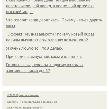
Совершенно Новый День" зендея выбрала не
просто очередной наряд, а настоящий артефакт
высокой моды.
Что говорят когда дарят часы. Почему нельзя дарить
часы
"Эффект Неузнаваемости": почему новый образ
певицы вызвал споры о гранях возможного?
Я очень люблю то, что я делаю.
Прически на выпускной: косы и плетения.
Готовы ли вы, невесты, к одному из самых
запоминающихся дней?
© 2026 Прическа и макияж
Контакты
Пользовательское соглашение
Политика конфидециальности