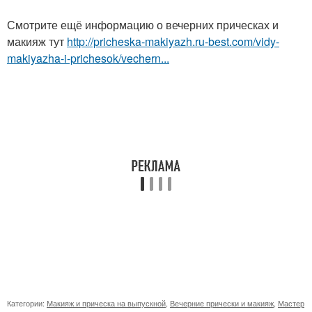
Смотрите ещё информацию о вечерних прическах и
макияж тут
http://pricheska-makiyazh.ru-best.com/vidy-
makiyazha-i-prichesok/vechern...
Категории:
Макияж и прическа на выпускной
,
Вечерние прически и макияж
,
Мастер