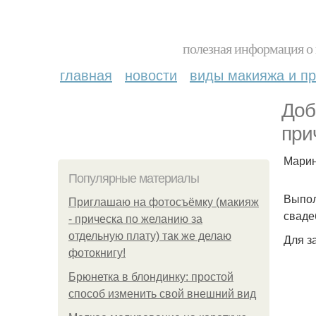
полезная информация о 
главная
новости
виды макияжа и пр
Доб
при
Марин
Популярные материалы
Выпол
Приглашаю на фотосъёмку (макияж
сваде
- прическа по желанию за
отдельную плату) так же делаю
Для за
фотокнигу!
Брюнетка в блондинку: простой
способ изменить свой внешний вид