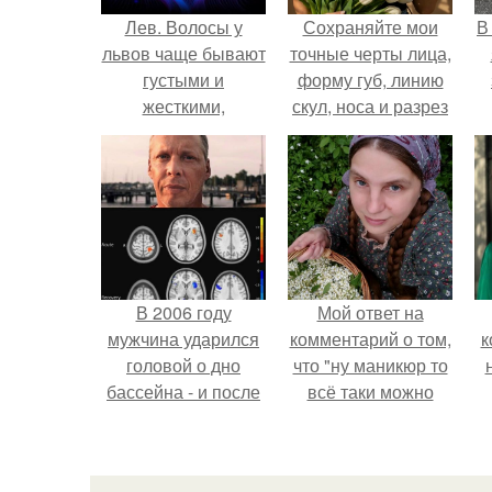
Лев. Волосы у
Сохраняйте мои
В
львов чаще бывают
точные черты лица,
густыми и
форму губ, линию
жесткими,
скул, носа и разрез
каштанового или
глаз.
золотистого цвета.
В 2006 году
Мой ответ на
мужчина ударился
комментарий о том,
к
головой о дно
что "ну маникюр то
бассейна - и после
всё таки можно
этого его жизнь
было бы сделать.
изменилась самым
странным образом.