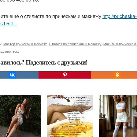
ите ещё о стилисте по прическам и макияжу
http://pricheska
zh/sti...
и:
Мастер причесок и макияжа
,
Стилист по прическам и макияжу
,
Макияж и прическа в
под прическу
авилось? Поделитесь с друзьями!