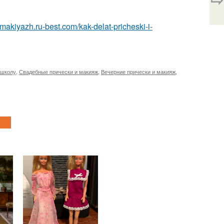
-makiyazh.ru-best.com/kak-delat-pricheski-i-
 школу
,
Свадебные прически и макияж
,
Вечерние прически и макияж
,