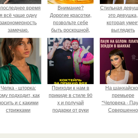
 последнее время
Внимание?
Стильная девуш
я всё чаще одну
Дорогие красотки,
это девушка,
закономерность
позвольте себе
которая умее
замечаю.
быть роскошной,
выглядеть
побалуйте себя
привлекательн
гладкостью кожи?
элегантно в лю
ситуации.
Челка - шторка:
Приходи к нам в
На шанхайско
ому подходит, как
прикиде в стиле 90
премьере
носить и с какими
х и получай
"Человека - Пау
стрижками
подарки от руки
Совершенно
сочетать.
вверх!
Новый День"
зендея выбрала
просто очеред