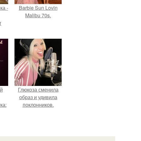
ка -
Barbie Sun Lovin
Malibu 70s.
т
о и
бои
й
Глюкоза сменила
образ и удивила
ка:
поклонников.
 не
ной