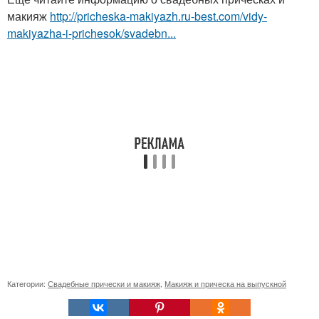
макияж
http://pricheska-makiyazh.ru-best.com/vidy-
makiyazha-i-prichesok/svadebn...
Категории:
Свадебные прически и макияж
,
Макияж и прическа на выпускной