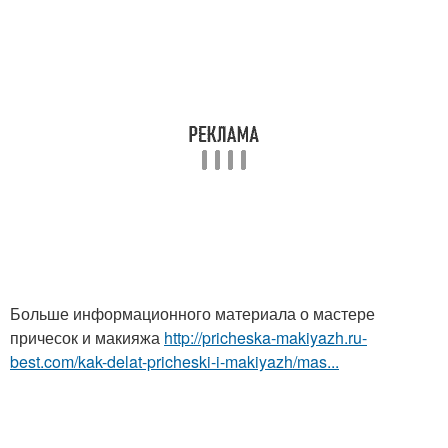
Больше информационного материала о мастере
причесок и макияжа
http://pricheska-makiyazh.ru-
best.com/kak-delat-pricheski-i-makiyazh/mas...