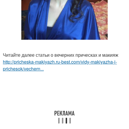
Читайте далее статьи о вечерних прическах и макияж
http://pricheska-makiyazh.ru-best.com/vidy-makiyazha-i-
prichesok/vechern...