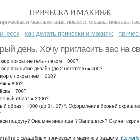
ПРИЧЕСКА И МАКИЯЖ
прическах и макияже лица, новости, отзывы, новинки, сек
ичесок
как делать прически и макияж
причес
рый день. Хочу пригласить вас на св
икюр покрытие гель - лаком = 300?
икюр покрытие дизайн (до 2 ноготков) = 400?
икюр с покрытием = 600?
ияж = 600?
чёска = 700?
дебный образ = 2000?
ный образ = 1000 (до 31. 07) *. Оформление бровей окрашив
:
аси подругу? Она мне янапишет? Запишется? Скинет скрин, 
итайте о свадебных прическах и макияж в разделе
http://pr