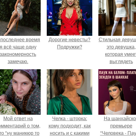
 последнее время
Дорогие невесты?
Стильная девуш
я всё чаще одну
Подружки?
это девушка,
закономерность
которая умее
замечаю.
выглядеть
привлекательн
элегантно в лю
ситуации.
Мой ответ на
Челка - шторка:
На шанхайско
омментарий о том,
кому подходит, как
премьере
то "ну маникюр то
носить и с какими
"Человека - Пау