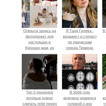
Открыта запись на
Я Таня Гилева -
В
фотопроект для
визажист и стилист
настоящих и
по прическам
будущих мам, их
города Тюмени.
дочурок?
Топ 5 процедур
В 2006 году
которые нужно
мужчина ударился
к
сделать тебе перед
головой о дно
ч