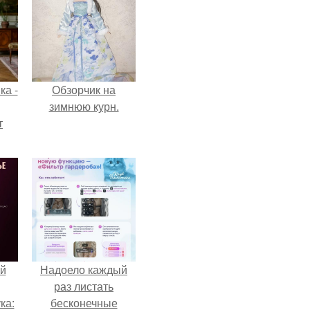
ка -
Обзорчик на
зимнюю курн.
т
о и
бои
й
Надоело каждый
раз листать
ка:
бесконечные