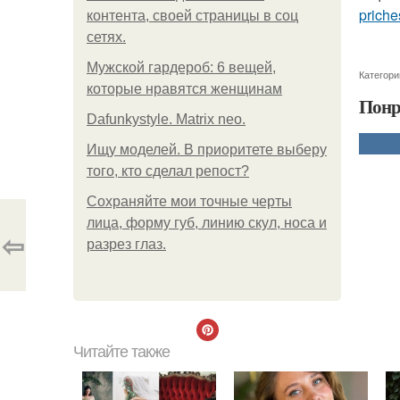
priche
контента, своей страницы в соц
сетях.
Мужской гардероб: 6 вещей,
Категори
которые нравятся женщинам
Понр
Dafunkystyle. Matrix neo.
Ищу моделей. В приоритете выберу
того, кто сделал репост?
Сохраняйте мои точные черты
лица, форму губ, линию скул, носа и
⇦
разрез глаз.
Читайте также