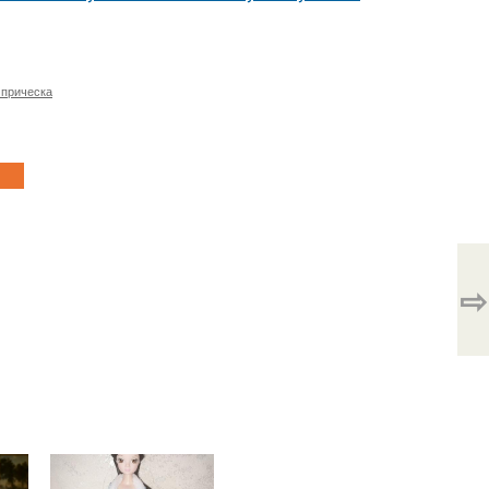
 прическа
⇨