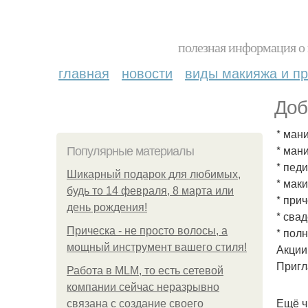
полезная информация о 
главная
новости
виды макияжа и пр
Доб
* ман
* ман
Популярные материалы
* пед
Шикарный подарок для любимых,
* мак
будь то 14 февраля, 8 марта или
* при
день рождения!
* сва
Прическа - не просто волосы, а
* пол
мощный инструмент вашего стиля!
Акции
Пригл
Работа в MLM, то есть сетевой
компании сейчас неразрывно
Ещё ч
связана с создание своего