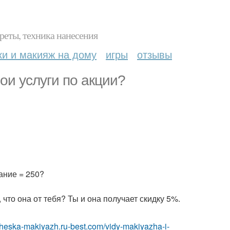
реты, техника нанесения
ки и макияж на дому
игры
отзывы
ои услуги по акции?
ание = 250?
что она от тебя? Ты и она получает скидку 5%.
icheska-makiyazh.ru-best.com/vidy-makiyazha-i-