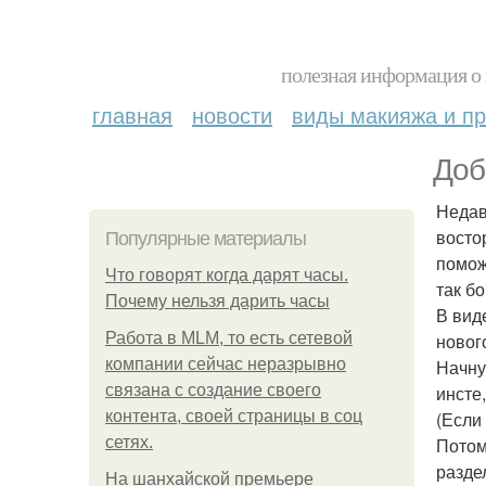
полезная информация о 
главная
новости
виды макияжа и пр
Доб
Недав
восто
Популярные материалы
помож
Что говорят когда дарят часы.
так б
Почему нельзя дарить часы
В вид
Работа в MLM, то есть сетевой
новог
компании сейчас неразрывно
Начну
связана с создание своего
инсте
контента, своей страницы в соц
(Если
сетях.
Потом
разде
На шанхайской премьере