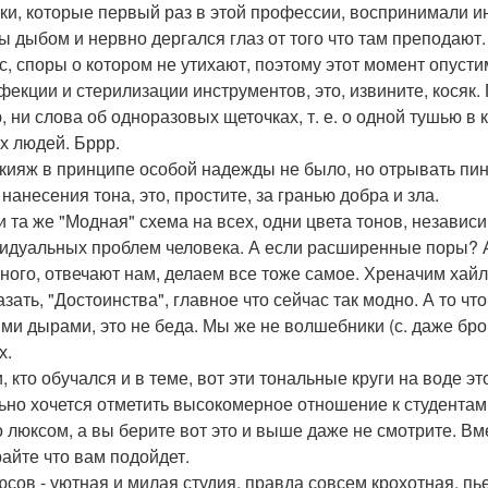
ки, которые первый раз в этой профессии, воспринимали и
ы дыбом и нервно дергался глаз от того что там преподают. 
с, споры о котором не утихают, поэтому этот момент опуст
фекции и стерилизации инструментов, это, извините, косяк
, ни слова об одноразовых щеточках, т. е. о одной тушью 
х людей. Бррр.
кияж в принципе особой надежды не было, но отрывать пи
нанесения тона, это, простите, за гранью добра и зла.
и та же "Модная" схема на всех, одни цвета тонов, независим
идуальных проблем человека. А если расширенные поры? А
ного, отвечают нам, делаем все тоже самое. Хреначим хайл
казать, "Достоинства", главное что сейчас так модно. А то ч
ми дырами, это не беда. Мы же не волшебники (с. даже бр
х.
и, кто обучался и в теме, вот эти тональные круги на воде 
ьно хочется отметить высокомерное отношение к студентам
о люксом, а вы берите вот это и выше даже не смотрите. Вм
айте что вам подойдет.
юсов - уютная и милая студия, правда совсем крохотная, п