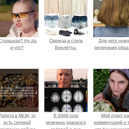
Страшная? Ну да,
Одежда и стиль
Для чего нуж
и что?
Виолетты.
репетиция обра
Работа в MLM, то
В 2006 году
Мой ответ на
есть сетевой
мужчина ударился
комментарий о т