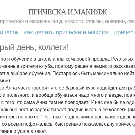
ПРИЧЕСКА И МАКИЯЖ
прическах и макияже лица, новости, отзывы, новинки, сек
ичесок
как делать прически и макияж
причес
рый день, коллеги!
но я обучение в школе анны комаровой прошла. Реальных о
рженные зрители ютуба, поэтому решила немного рассказать
ет в выборе обучения. Постараюсь быть максимально нейтр
омбит.
ео Анна часто говорит что ее базовый курс подойдет для р
о и полезного, и вообще обучаться надо много и везде, по
 с того что сама Анна там не преподает. У нас она была один
, как она честно зарабатывает подписчиков, а ее коллеги (и
 интересно про ее "Честных" подписчиков расскажу отдельн
 со всеми пофоткалась, быстренько показала одну прическу
ление и ушла в закат.