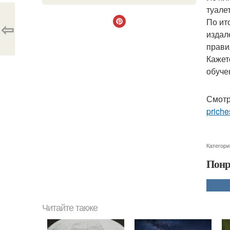
туале
По ит
⇦
издал
прави
Кажет
обуче
Смотр
priche
Категори
Понр
Читайте также