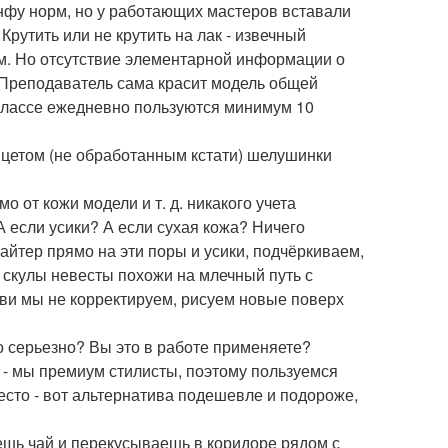
нфу норм, но у работающих мастеров вставали
Крутить или не крутить на лак - извечный
им. Но отсутствие элементарной информации о
. Преподаватель сама красит модель общей
в классе ежедневно пользуются минимум 10
нцетом (не обработанным кстати) шелушинки
о от кожи модели и т. д. никакого учета
 если усики? А если сухая кожа? Ничего
айтер прямо на эти поры и усики, подчёркиваем,
то скулы невесты похожи на млечный путь с
ови мы не корректируем, рисуем новые поверх
это серьезно? Вы это в работе применяете?
 - мы премиум стилисты, поэтому пользуемся
есто - вот альтернатива подешевле и подороже,
ьешь чай и перекусываешь в коридоре рядом с