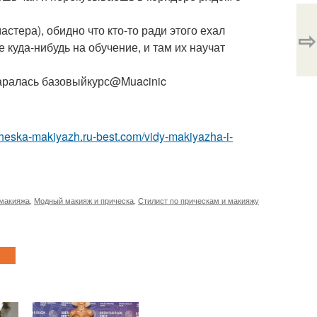
тера), обидно что кто-то ради этого ехал
⇨
куда-нибудь на обучение, и там их научат
старалась базовыйкурс@Muacinic
icheska-makiyazh.ru-best.com/vidy-makiyazha-i-
 макияжа
,
Модный макияж и прическа
,
Стилист по прическам и макияжу