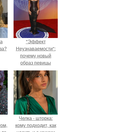
на
"Эффект
за?
Неузнаваемости":
почему новый
образ певицы
вызвал споры о
гранях
возможного?
Челка - шторка:
ом,
кому подходит, как