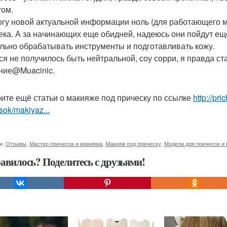
том.
огу новой актуальной информации ноль (для работающего мас
ека. А за начинающих еще обидней, надеюсь они пойдут еще 
льно обрабатывать инструменты и подготавливать кожу.
ся не получилось быть нейтральной, соу сорри, я правда 
ние@Muacinic.
ите ещё статьи о макияже под прическу по ссылке
http://pr
sok/makiyaz...
и:
Отзывы
,
Мастер причесок и макияжа
,
Макияж под прическу
,
Модели для причесок и
авилось? Поделитесь с друзьями!