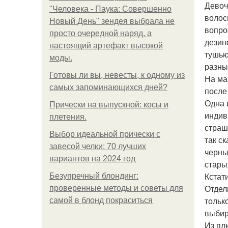
Девоч
"Человека - Паука: Совершенно
волос
Новый День" зендея выбрала не
вопро
просто очередной наряд, а
дезин
настоящий артефакт высокой
тушью
моды.
разны
Готовы ли вы, невесты, к одному из
На ма
самых запоминающихся дней?
после 
Одна 
Прически на выпускной: косы и
индив
плетения.
страш
Выбор идеальной прически с
так с
завесой челки: 70 лучших
черны
вариантов на 2024 год
стары
Кстат
Безупречный блондинг:
Отдел
проверенные методы и советы для
тольк
самой в блонд покраситься
выбир
Из пл