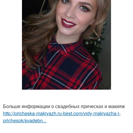
Больше информации о свадебных прическах и макияж
http://pricheska-makiyazh.ru-best.com/vidy-makiyazha-i-
prichesok/svadebn...