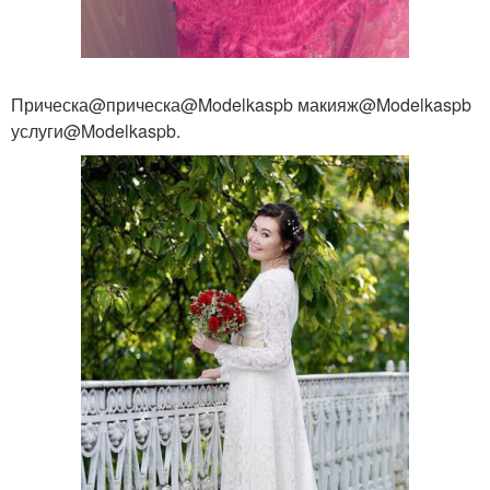
Прическа@прическа@Modelkaspb макияж@Modelkaspb
услуги@Modelkaspb.