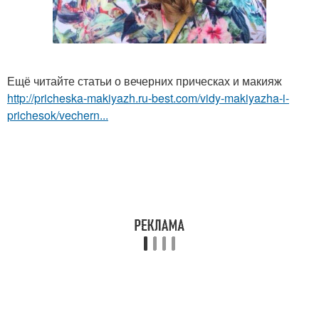
Ещё читайте статьи о вечерних прическах и макияж
http://pricheska-makiyazh.ru-best.com/vidy-makiyazha-i-
prichesok/vechern...