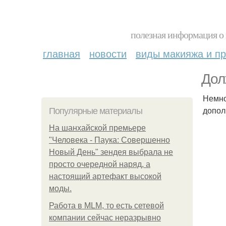
полезная информация о 
главная
новости
виды макияжа и пр
Дол
Немно
допол
Популярные материалы
На шанхайской премьере
"Человека - Паука: Совершенно
Новый День" зендея выбрала не
просто очередной наряд, а
настоящий артефакт высокой
моды.
Работа в MLM, то есть сетевой
компании сейчас неразрывно