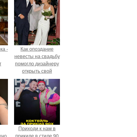
ка -
Как опоздание
невесты на свадьбу
т
помогло дизайнеру
открыть свой
о и
бренд.
бои
Приходи к нам в
жно
прикиде в стиле 90