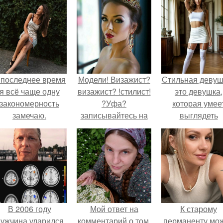
 последнее время
Модели! Визажист?
Стильная девуш
я всё чаще одну
визажист? !стилист!
это девушка,
закономерность
?Уфа?
которая умее
замечаю.
записывайтесь на
выглядеть
профессиональный
привлекательн
макияж! ?прически?
элегантно в лю
!локоны! работаю с
ситуации.
выездом на дом.
1000 руб.
В 2006 году
Мой ответ на
К старому
ужчина ударился
комментарий о том,
перманенту мо