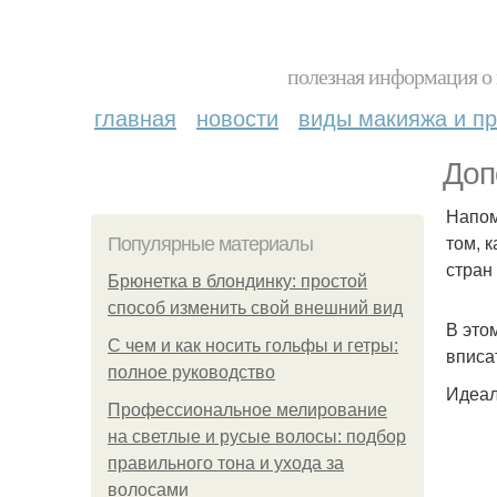
полезная информация о 
главная
новости
виды макияжа и пр
Доп
Напом
том, 
Популярные материалы
стран
Брюнетка в блондинку: простой
способ изменить свой внешний вид
В это
С чем и как носить гольфы и гетры:
вписа
полное руководство
Идеал
Профессиональное мелирование
на светлые и русые волосы: подбор
правильного тона и ухода за
волосами