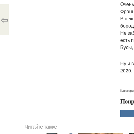
Очень
Франц
⇦
В нек
бород
Не за
есть 
Бусы, 
Ну и 
2020.
Категори
Понр
Читайте также