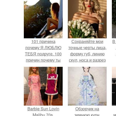
101 причина
Сохраняйте мои
В
почему Я ЛЮБЛЮ
точные черты лица,
ТЕБЯ подруге. 100
форму губ, линию
причин почему ты
скул, носа и разрез
моя лучшая
глаз.
подруга.
Barbie Sun Lovin
Обзорчик на
Malibu 70s.
зимнюю курн.
м