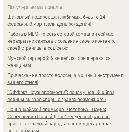
Популярные материалы
Шикарный подарок для любимых, будь то 14
февраля, 8 марта или день рождения!
Работа в MLM, то есть сетевой компании сейчас
неразрывно связана с создание своего контента,
своей страницы в соц сетях.
Мужской гардероб: 6 вещей, которые нравятся
женщинам
Прическа - не просто волосы, а мощный инструмент
вашего стиля!
"Эффект Неузнаваемости": почему новый образ
певицы вызвал споры о гранях возможного?
На шанхайской премьере "Человека - Паука:
Совершенно Новый День" зендея выбрала не
просто очередной наряд, а настоящий артефакт
высокой моды.