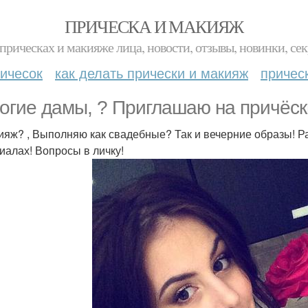
ПРИЧЕСКА И МАКИЯЖ
прическах и макияже лица, новости, отзывы, новинки, сек
ичесок
как делать прически и макияж
причес
огие дамы, ? Приглашаю на причёс
ияж? , Выполняю как свадебные? Так и вечерние образы! 
иалах! Вопросы в личку!