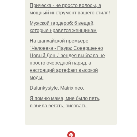
Прическа - не просто волосы, а
мощный инструмент вашего стиля!
Мужской гардероб: 6 вещей,
которые нравятся женщинам
На шанхайской премьере
"Человека - Паука: Совершенно
Новый День" зендея выбрала не
просто очередной наряд, а
настоящий артефакт высокой
моды.
Dafunkystyle. Matrix neo.
Я помню мама, мне было пять,
любила бегать, рисовать.