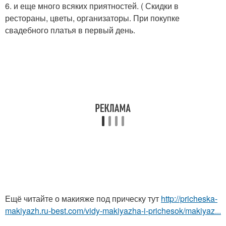
6. и еще много всяких приятностей. ( Скидки в
рестораны, цветы, организаторы. При покупке
свадебного платья в первый день.
Ещё читайте о макияже под прическу тут
http://pricheska-
makiyazh.ru-best.com/vidy-makiyazha-i-prichesok/makiyaz...