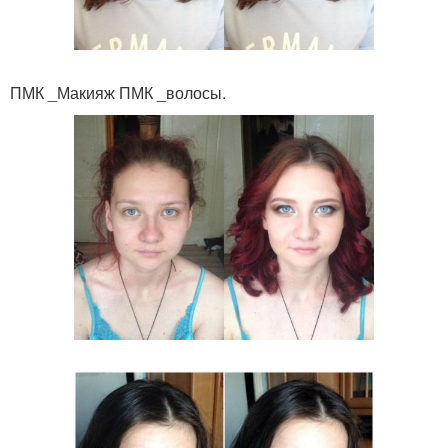
ПМК _Макияж ПМК _волосы.