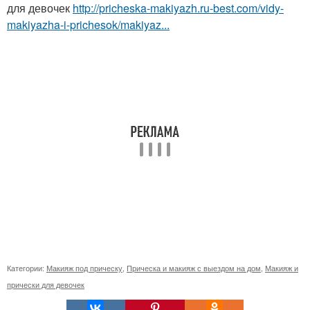
для девочек
http://pricheska-makiyazh.ru-best.com/vidy-
makiyazha-i-prichesok/makiyaz...
Категории:
Макияж под прическу
,
Прическа и макияж с выездом на дом
,
Макияж и
прически для девочек