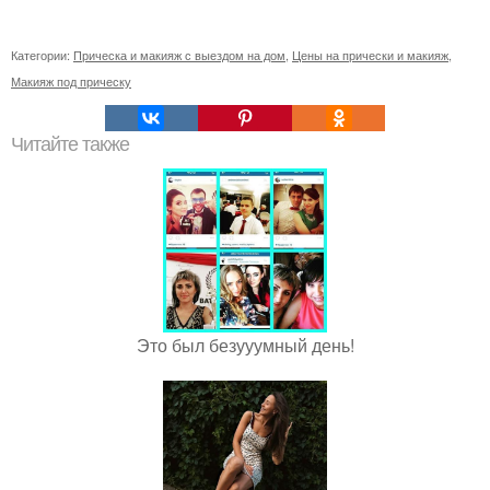
Категории:
Прическа и макияж с выездом на дом
,
Цены на прически и макияж
,
Макияж под прическу
Читайте также
Это был безууумный день!