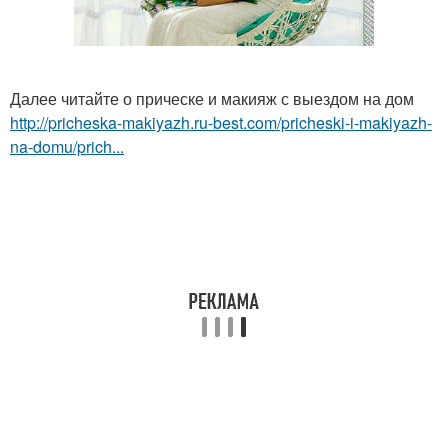
Далее читайте о прическе и макияж с выездом на дом
http://pricheska-makiyazh.ru-best.com/pricheski-i-makiyazh-
na-domu/prich...