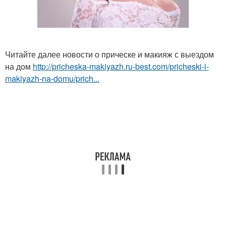
Читайте далее новости о прическе и макияж с выездом
на дом
http://pricheska-makiyazh.ru-best.com/pricheski-i-
makiyazh-na-domu/prich...