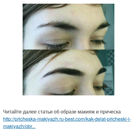
Читайте далее статьи об образе макияж и прическа
http://pricheska-makiyazh.ru-best.com/kak-delat-pricheski-i-
makiyazh/obr...