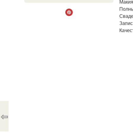
Макия
Полны
Сваде
Запис
Качес
⇦