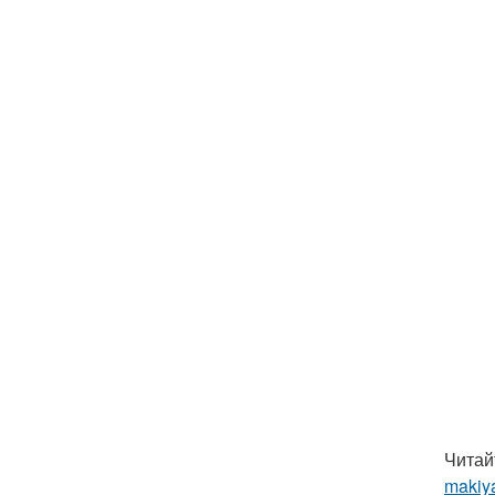
Читай
makiya