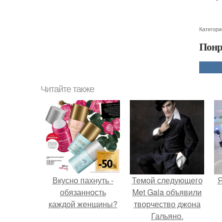
Категори
Понр
Читайте также
Вкусно пахнуть -
Темой следующего
Я
обязанность
Met Gala объявили
каждой женщины?
творчество джона
Гальяно.