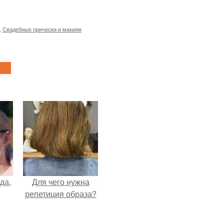
,
Свадебные прически и макияж
да,
Для чего нужна
репетиция образа?