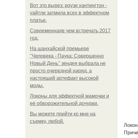
Вот это вырез: роузи хантингтон -
уайтли затмила всех в эффектном
платьe.
Современнаяв чем встречать 2017
год.
На шанхайской премьере
"Человека - Паука: Совершенно
Новый День" зендея выбрала не
просто очередной наряд, а
настоящий артефакт высокой
моды.
Локоны для эффектной мамочки и
её обворожительной дочурки.
Вы можете прийти ко мне на
съемку, любой.
Локон
Причес