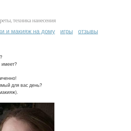
реты, техника нанесения
ки и макияж на дому
игры
отзывы
т?
е имеет?
ниченно!
имый для вас день?
макияж).