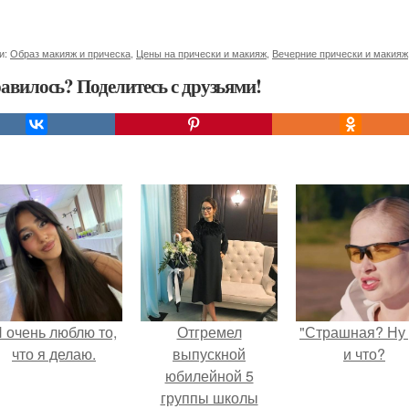
и:
Образ макияж и прическа
,
Цены на прически и макияж
,
Вечерние прически и макияж
авилось? Поделитесь с друзьями!
 очень люблю то,
Отгремел
"Страшная? Ну 
что я делаю.
выпускной
и что?
юбилейной 5
группы школы