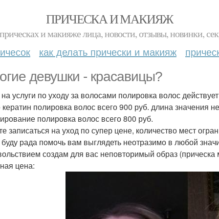
ПРИЧЕСКА И МАКИЯЖ
прическах и макияже лица, новости, отзывы, новинки, сек
ичесок
как делать прически и макияж
причес
огие девушки - красавицы?
 на услуги по уходу за волосами полировка волос действуе
 кератин полировка волос всего 900 руб. длина значения н
ирование полировка волос всего 800 руб.
те записаться на уход по супер цене, количество мест огра
 буду рада помочь вам выглядеть неотразимо в любой знач
вольствием создам для вас неповторимый образ (прическа 
ная цена: