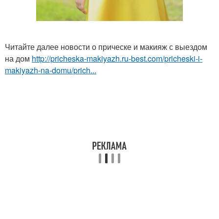
Читайте далее новости о прическе и макияж с выездом
на дом
http://pricheska-makiyazh.ru-best.com/pricheski-i-
makiyazh-na-domu/prich...