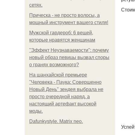
сетях.
Стоим
Прическа - не просто волосы, а
мощный инструмент вашего стиля!
Мужской гардероб: 6 вещей,
которые нравятся женщинам
"Эффект Неузнаваемости": почему
новый образ певицы вызвал споры
о гранях возможного?
На шанхайской премьере
"Человека - Паука: Совершенно
Новый День" зендея выбрала не
просто очередной наряд, а
настоящий артефакт высокой
моды.
Dafunkystyle. Matrix neo.
Успей