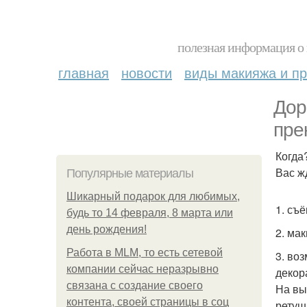
полезная информация о 
главная
новости
виды макияжа и пр
Дор
пре
Когда
Вас ж
Популярные материалы
Шикарный подарок для любимых,
1. съ
будь то 14 февраля, 8 марта или
день рождения!
2. ма
Работа в MLM, то есть сетевой
3. во
компании сейчас неразрывно
декор
связана с создание своего
На вы
контента, своей страницы в соц
ретуш